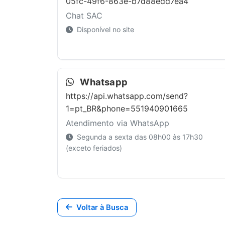
05fc-49f6-863e-b7d88edd7ea4
Chat SAC
Disponível no site
Whatsapp
https://api.whatsapp.com/send?
1=pt_BR&phone=551940901665
Atendimento via WhatsApp
Segunda a sexta das 08h00 às 17h30
(exceto feriados)
Voltar à Busca