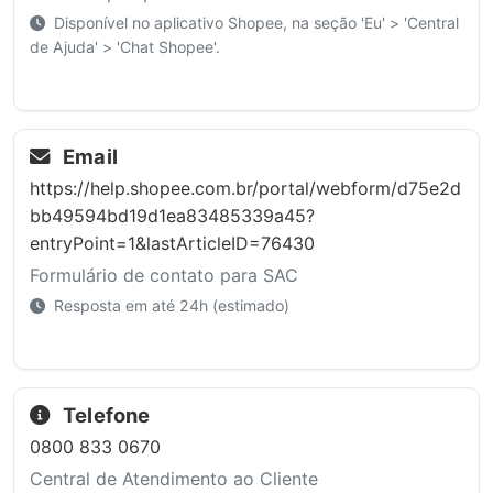
Disponível no aplicativo Shopee, na seção 'Eu' > 'Central
de Ajuda' > 'Chat Shopee'.
Email
https://help.shopee.com.br/portal/webform/d75e2d
bb49594bd19d1ea83485339a45?
entryPoint=1&lastArticleID=76430
Formulário de contato para SAC
Resposta em até 24h (estimado)
Telefone
0800 833 0670
Central de Atendimento ao Cliente