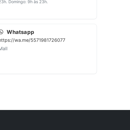
23h. Domingo: 9h às 23h.
Whatsapp
https://wa.me/5571981726077
Mall